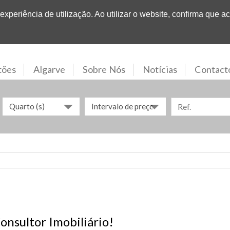
Nº1
em
Propriedades no Algarve
xperiência de utilização. Ao utilizar o website, confirma que ac
tões
Algarve
Sobre Nós
Notícias
Contact
Quarto (s)
Intervalo de preços
onsultor Imobiliário!