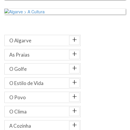
+
O Algarve
+
As Praias
+
O Golfe
+
O Estilo de Vida
+
O Povo
+
O Clima
+
A Cozinha