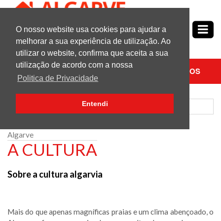
O nosso website usa cookies para ajudar a
Nº1
em
Propriedades no Algarve
melhorar a sua experiência de utilização. Ao
utilizar o website, confirma que aceita a sua
utilização de acordo com a nossa
PESQUISAR
CONTACTE-NOS
Politica de Privacidade
Entendi
Algarve
A CULTURA
Sobre a cultura algarvia
Mais do que apenas magníficas praias e um clima abençoado, o