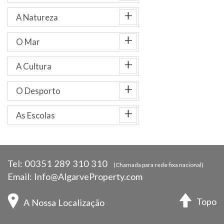
+
A Natureza
+
O Mar
+
A Cultura
+
O Desporto
+
As Escolas
Tel:
00351 289 310 310
(Chamada para rede fixa nacional)
Email:
Info@AlgarveProperty.com
Topo
A Nossa Localização