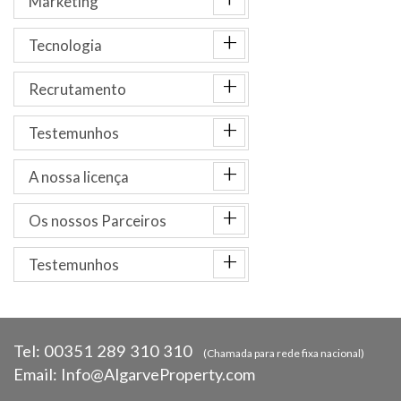
Marketing
+
Tecnologia
+
Recrutamento
+
Testemunhos
+
A nossa licença
+
Os nossos Parceiros
+
Testemunhos
Tel:
00351 289 310 310
(Chamada para rede fixa nacional)
Email:
Info@AlgarveProperty.com