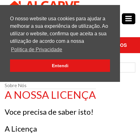
O nosso website usa cookies para ajudar a
Nº1
em
Propriedades no Algarve
melhorar a sua experiência de utilização. Ao
utilizar o website, confirma que aceita a sua
utilização de acordo com a nossa
PESQUISAR
CONTACTE-NOS
Politica de Privacidade
Entendi
Sobre Nós
A NOSSA LICENÇA
Voce precisa de saber isto!
A Licença