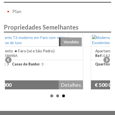
Plan
Propriedades Semelhantes
o
Disponível
Apartamento
•
Faro (sé e São Pedro)
Ref:
EA258511J
Quartos:
2
Casas de Banho:
1
es
€ 500 000
Detalhes