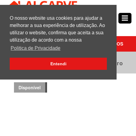
O nosso website usa cookies para ajudar a
Nº1
em
Propriedades no Algarve
melhorar a sua experiência de utilização. Ao
utilizar o website, confirma que aceita a sua
utilização de acordo com a nossa
PESQUISAR
CONTACTE-NOS
Politica de Privacidade
3 Quarto (s) Apartamento | Para Venda | Faro
Entendi
Disponível