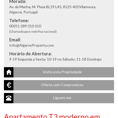
Morada:
Av. da Marina, M. Plaza BL19 L45, 8125-401Vilamoura,
Algarve, Portugal
Telefone:
00351 289 310 310
(Chamada para rede fixa nacional)
Email:
Info@AlgarveProperty.com
Horário de Abertura:
9-19 Segunda a Sexta; 10-19 no Sábado; 11-18 Domingo
Visite esta Propriedade
Oferta sem Compromisso
Liguem-me
Apartamento T3 moderno em