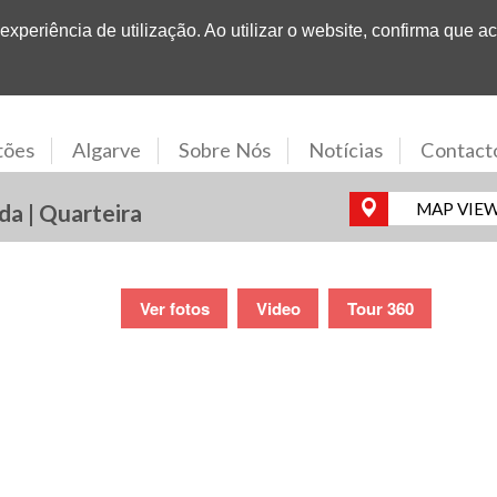
Nº1
em
Propriedades no Algarve
xperiência de utilização. Ao utilizar o website, confirma que ac
tões
Algarve
Sobre Nós
Notícias
Contact
da | Quarteira
MAP VIE
Ver fotos
Video
Tour 360