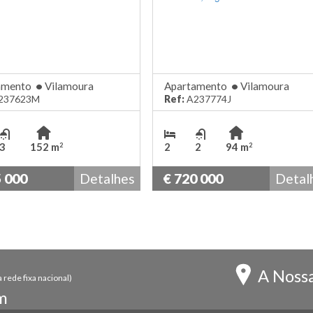
amento
•
Vilamoura
Apartamento
•
Vilamoura
237623M
Ref:
A237774J
3
152 m
2
2
94 m
2
2
5 000
Detalhes
€ 720 000
Detal
A Nossa
rede fixa nacional)
m