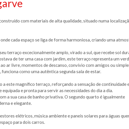
garve
onstruído com materiais de alta qualidade, situado numa localizaç
 onde cada espaço se liga de forma harmoniosa, criando uma atmos
seu terraço excecionalmente amplo, virado a sul, que recebe sol dur
stava de ter uma casa com jardim, este terraço representa um ver
es ao ar livre, momentos de descanso, convívio com amigos ou simp
a, funciona como uma autêntica segunda sala de estar.
eto a este magnífico terraço, reforçando a sensação de continuidade 
e equipada e pronta para servir as necessidades do dia a dia.
 com a sua casa de banho privativa. O segundo quarto é igualmente
erna e elegante.
stores elétricos, música ambiente e paneis solares para águas que
spaço para dois carros.