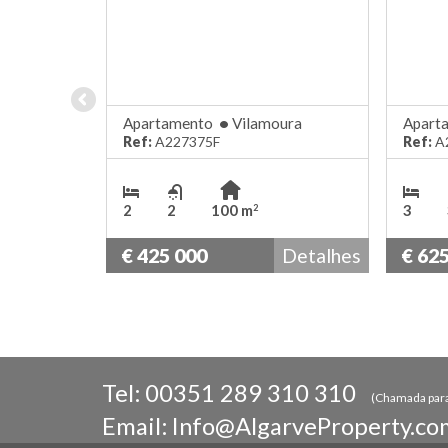
Apartamento
•
Vilamoura
Apart
Ref:
A227375F
Ref:
A
2
2
100 m
3
2
€ 425 000
Detalhes
€ 62
Tel:
00351 289 310 310
(Chamada para 
Email:
Info@AlgarveProperty.co