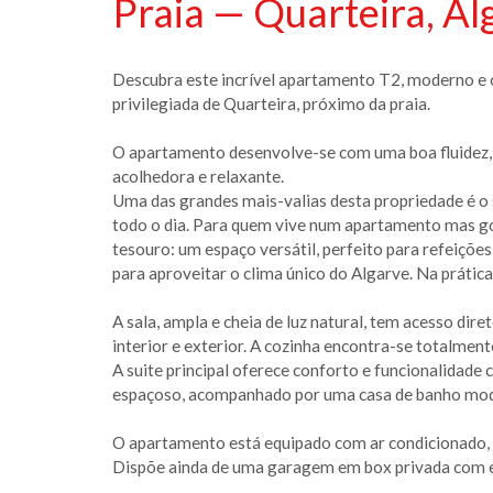
Praia — Quarteira, Al
Descubra este incrível apartamento T2, moderno e c
privilegiada de Quarteira, próximo da praia.
O apartamento desenvolve-se com uma boa fluidez,
acolhedora e relaxante.
Uma das grandes mais-valias desta propriedade é o 
todo o dia. Para quem vive num apartamento mas go
tesouro: um espaço versátil, perfeito para refeiçõ
para aproveitar o clima único do Algarve. Na prátic
A sala, ampla e cheia de luz natural, tem acesso dir
interior e exterior. A cozinha encontra-se totalment
A suite principal oferece conforto e funcionalidade
espaçoso, acompanhado por uma casa de banho mod
O apartamento está equipado com ar condicionado, e
Dispõe ainda de uma garagem em box privada com e