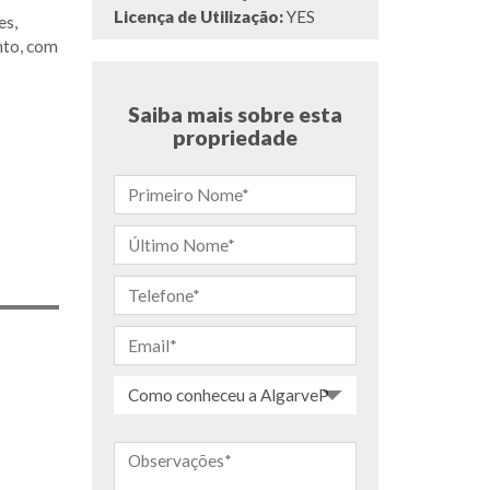
Licença de Utilização:
YES
es,
nto, com
Saiba mais sobre esta
propriedade
Como conheceu a AlgarveProperty.com?