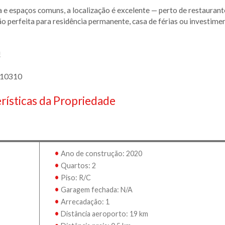
 e espaços comuns, a localização é excelente — perto de restaurant
ção perfeita para residência permanente, casa de férias ou investime
!
310310
rísticas da Propriedade
•
Ano de construção: 2020
•
Quartos: 2
•
Piso: R/C
•
Garagem fechada: N/A
•
Arrecadação: 1
•
Distância aeroporto: 19 km