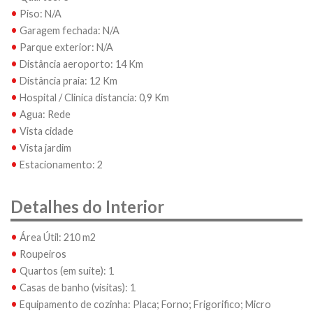
•
Piso: N/A
•
Garagem fechada: N/A
•
Parque exterior: N/A
•
Distância aeroporto: 14 Km
•
Distância praia: 12 Km
•
Hospital / Clinica distancia: 0,9 Km
•
Agua: Rede
•
Vista cidade
•
Vista jardim
•
Estacionamento: 2
Detalhes do Interior
•
Área Útil: 210 m2
•
Roupeiros
•
Quartos (em suite): 1
•
Casas de banho (visitas): 1
•
Equipamento de cozinha: Placa; Forno; Frigorifico; Micro