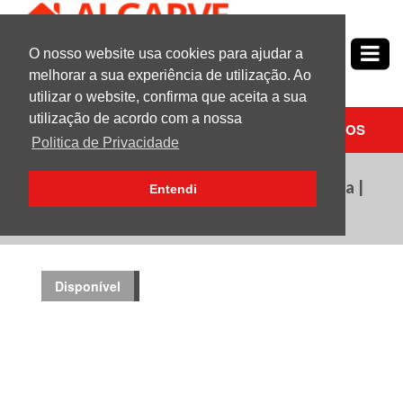
O nosso website usa cookies para ajudar a
Nº1
em
Propriedades no Algarve
melhorar a sua experiência de utilização. Ao
utilizar o website, confirma que aceita a sua
utilização de acordo com a nossa
PESQUISAR
CONTACTE-NOS
Politica de Privacidade
3 Quarto (s) Moradia em Banda | Para Venda |
Entendi
Loulé
Disponível