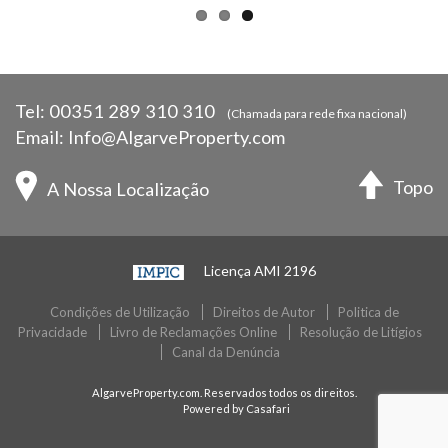
Tel:
00351 289 310 310
(Chamada para rede fixa nacional)
Email:
Info@AlgarveProperty.com
Topo
A Nossa Localização
Licença AMI 2196
Condições de Utilização
Direitos de Autor
Politica de
Privacidade
Livro de Reclamações Online
Resolução de Litígios
Canal da Denúncia
AlgarveProperty.com. Reservados todos os direitos.
Powered by Casafari