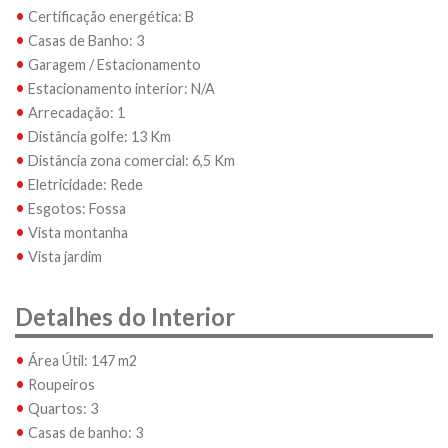
•
Certificação energética: B
•
Casas de Banho: 3
•
Garagem / Estacionamento
•
Estacionamento interior: N/A
•
Arrecadação: 1
•
Distância golfe: 13 Km
•
Distância zona comercial: 6,5 Km
•
Eletricidade: Rede
•
Esgotos: Fossa
•
Vista montanha
•
Vista jardim
Detalhes do Interior
•
Área Útil: 147 m2
•
Roupeiros
•
Quartos: 3
•
Casas de banho: 3