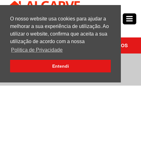
O nosso website usa cookies para ajudar a
Nº1
em
Propriedades no Algarve
melhorar a sua experiência de utilização. Ao
utilizar o website, confirma que aceita a sua
utilização de acordo com a nossa
PESQUISAR
CONTACTE-NOS
Politica de Privacidade
3 Quarto (s) Moradia | Para Venda | São
Entendi
Clemente