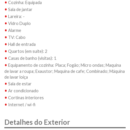
•
Cozinha: Equipada
•
Sala de jantar
•
Lareira: -
•
Vidro Duplo
•
Alarme
•
TV: Cabo
•
Hall de entrada
•
Quartos (em suite): 2
•
Casas de banho (visitas): 1
•
Equipamento de cozinha: Placa; Fogão; Micro ondas; Maquina
de lavar a roupa; Exaustor; Maquina de cafe; Combinado; Máquina
de lavar loiça
•
Sala de estar
•
Ar condicionado
•
Cortinas interiores
•
Internet / wi-fi
Detalhes do Exterior