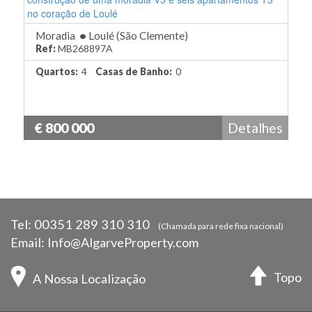
Moradia
•
Loulé (São Clemente)
Ref:
MB268897A
Quartos:
4
Casas de Banho:
0
€ 800 000
Detalhes
Tel:
00351 289 310 310
(Chamada para rede fixa nacional)
Email:
Info@AlgarveProperty.com
Topo
A Nossa Localização