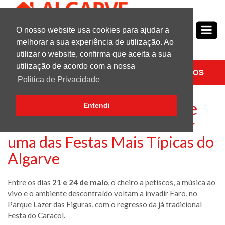
O nosso website usa cookies para ajudar a
Nº1
em
Propriedades no Algarve
melhorar a sua experiência de utilização. Ao
utilizar o website, confirma que aceita a sua
utilização de acordo com a nossa
PESQUISAR
CONTACTE-NOS
Politica de Privacidade
Caracóis, Música e Noites de
Entendi
Verão: Faro Volta a Celebrar
uma das Festas Mais Típicas do
Algarve
Entre os dias
21 e 24 de maio
, o cheiro a petiscos, a música ao
vivo e o ambiente descontraído voltam a invadir Faro, no
Parque Lazer das Figuras, com o regresso da já tradicional
Festa do Caracol.