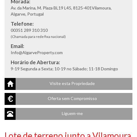
Morada:
Av. da Marina, M. Plaza BL19 L45, 8125-401Vilamoura,
Algarve, Portugal
Telefone:
00351 289 310 310
(Chamada para rede fixa nacional)
Email:
Info@AlgarveProperty.com
Horário de Abertura:
9-19 Segunda a Sexta; 10-19 no Sábado; 11-18 Domingo
Visite esta Propriedade
Oferta sem Compromisso
Liguem-me
Lote de terreno junto a Vilamoura