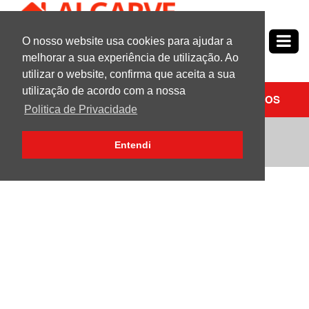
O nosso website usa cookies para ajudar a
Nº1
em
Propriedades no Algarve
melhorar a sua experiência de utilização. Ao
utilizar o website, confirma que aceita a sua
utilização de acordo com a nossa
PESQUISAR
CONTACTE-NOS
Politica de Privacidade
Terreno | Para Venda | Boliqueime
Entendi