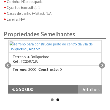
•
Cozinha: Não equipada
•
Quartos (em suite): 1
•
Casas de banho (visitas): N/A
•
Lareira: N/A
Propriedades Semelhantes
T
Re
Terreno
•
Boliqueime
Ref:
TC258718J
Te
Terreno:
2000
Construção:
0
€
€ 550 000
Detalhes