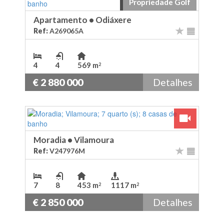
Propriedade Golf
Apartamento
•
Odiáxere
Ref:
A269065A
4
4
569 m
2
€ 2 880 000
Detalhes
Ver Video
Moradia
•
Vilamoura
Ref:
V247976M
7
8
453 m
1117 m
2
2
€ 2 850 000
Detalhes