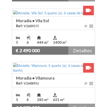
Ver Video
Moradia
•
Vila Sol
Ref:
V268957J
5
6
444 m
1400 m
2
2
€ 2 490 000
Detalhes
Ver Video
Moradia
•
Vilamoura
Ref:
V268895J
5
4
285 m
631 m
2
2