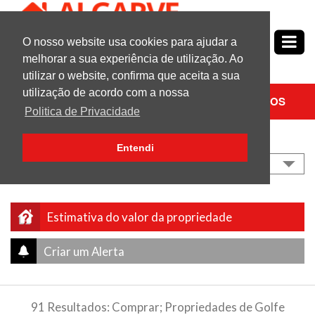
O nosso website usa cookies para ajudar a
Nº1
em
Propriedades no Algarve
melhorar a sua experiência de utilização. Ao
utilizar o website, confirma que aceita a sua
utilização de acordo com a nossa
PESQUISAR
CONTACTE-NOS
Politica de Privacidade
Moeda
Listar
Entendi
EURO
Preço Descendente
Estimativa do valor da propriedade
Criar um Alerta
91 Resultados: Comprar; Propriedades de Golfe