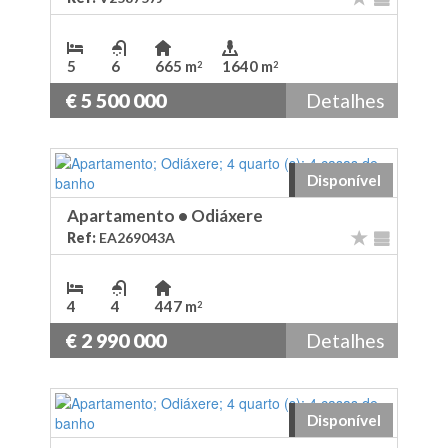
5
6
665 m
1640 m
2
2
€ 5 500 000
Detalhes
Disponível
Apartamento
•
Odiáxere
Ref:
EA269043A
4
4
447 m
2
€ 2 990 000
Detalhes
Disponível