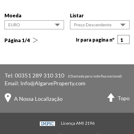
Moeda
Listar
EURO
Preço Descendente
>
Ir para pagina nº
1
Página 1/4
Tel:
00351 289 310 310
(Chamada para rede fixa nacional)
Email:
Info@AlgarveProperty.com
Topo
A Nossa Localização
Licença AMI 2196