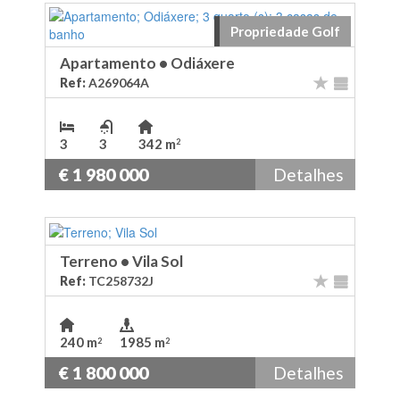
Propriedade Golf
Apartamento
•
Odiáxere
Ref:
A269064A
3
3
342 m
2
€ 1 980 000
Detalhes
Terreno
•
Vila Sol
Ref:
TC258732J
240 m
1985 m
2
2
€ 1 800 000
Detalhes