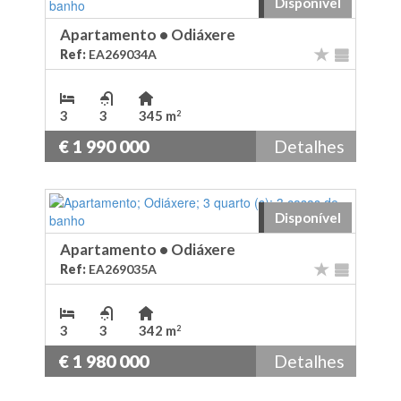
Disponível
Apartamento
•
Odiáxere
Ref:
EA269034A
3
3
345 m
2
€ 1 990 000
Detalhes
Disponível
Apartamento
•
Odiáxere
Ref:
EA269035A
3
3
342 m
2
€ 1 980 000
Detalhes