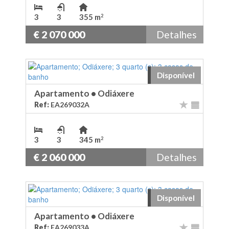
3
3
355 m
2
€ 2 070 000
Detalhes
Disponível
Apartamento
•
Odiáxere
Ref:
EA269032A
3
3
345 m
2
€ 2 060 000
Detalhes
Disponível
Apartamento
•
Odiáxere
Ref:
EA269033A