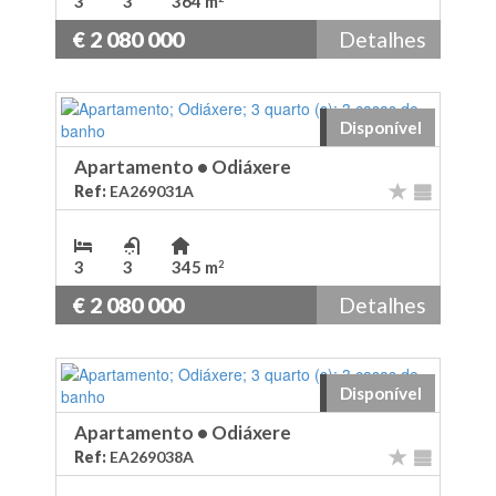
3
3
364 m
€ 2 080 000
Detalhes
Disponível
Apartamento
•
Odiáxere
Ref:
EA269031A
3
3
345 m
2
€ 2 080 000
Detalhes
Disponível
Apartamento
•
Odiáxere
Ref:
EA269038A