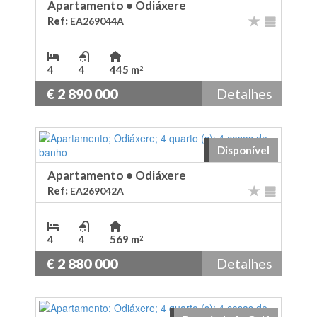
Apartamento
•
Odiáxere
Ref:
EA269044A
4
4
445 m
2
€ 2 890 000
Detalhes
Disponível
Apartamento
•
Odiáxere
Ref:
EA269042A
4
4
569 m
2
€ 2 880 000
Detalhes