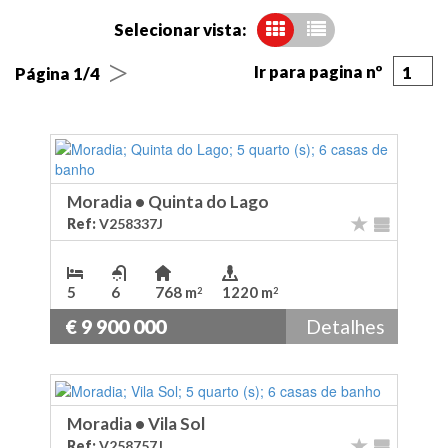
Selecionar vista:
>
Ir para pagina nº
1
Página 1/4
Moradia
•
Quinta do Lago
Ref:
V258337J
5
6
768 m
1220 m
2
2
€ 9 900 000
Detalhes
Moradia
•
Vila Sol
Ref:
V258757J