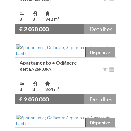
3
3
342 m
2
€ 2 050 000
Detalhes
Disponível
Apartamento
•
Odiáxere
Ref:
EA269039A
3
3
364 m
2
€ 2 050 000
Detalhes
Disponível