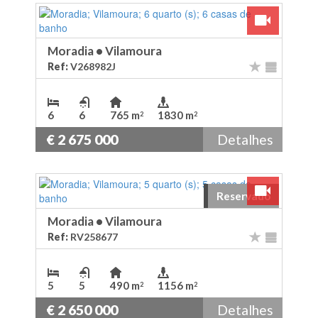
Ver Video
Moradia
•
Vilamoura
Ref:
V268982J
6
6
765 m
1830 m
2
2
€ 2 675 000
Detalhes
Reservado
Ver Video
Moradia
•
Vilamoura
Ref:
RV258677
5
5
490 m
1156 m
2
2
€ 2 650 000
Detalhes