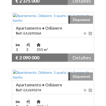
€ 2 375 000
Detalhes
Disponível
Apartamento
•
Odiáxere
Ref:
EA269036A
3
3
355 m
2
€ 2 090 000
Detalhes
Disponível
Apartamento
•
Odiáxere
Ref:
EA269037A
2