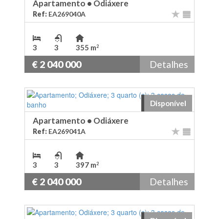
Apartamento
•
Odiáxere
Ref:
EA269040A
3
3
355 m
2
€ 2 040 000
Detalhes
Disponível
Apartamento
•
Odiáxere
Ref:
EA269041A
3
3
397 m
2
€ 2 040 000
Detalhes